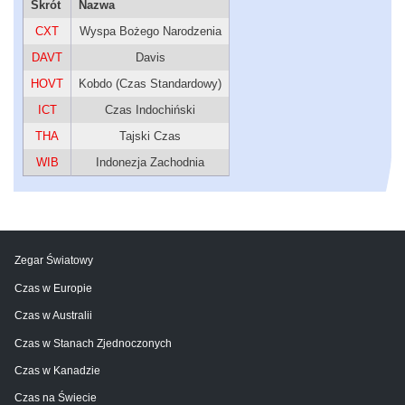
Skrót
Nazwa
CXT
Wyspa Bożego Narodzenia
DAVT
Davis
HOVT
Kobdo (Czas Standardowy)
ICT
Czas Indochiński
THA
Tajski Czas
WIB
Indonezja Zachodnia
Zegar Światowy
Czas w Europie
Czas w Australii
Czas w Stanach Zjednoczonych
Czas w Kanadzie
Czas na Świecie