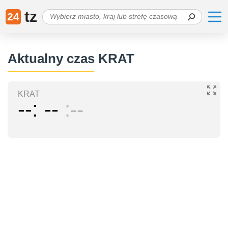
tz
24
Aktualny czas KRAT
KRAT
--
--
--