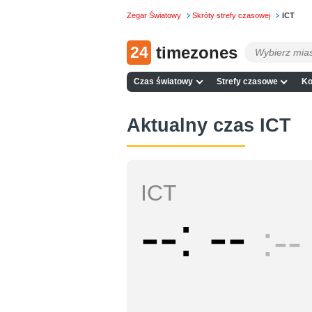
Zegar Światowy
Skróty strefy czasowej
ICT
24
timezones
Czas światowy
Strefy czasowe
Ko
Aktualny czas ICT
ICT
--
--
--