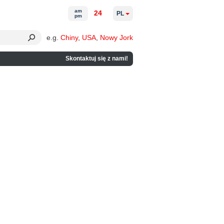
am
24
PL
pm
e.g.
Chiny
,
USA
,
Nowy Jork
Skontaktuj się z nami!