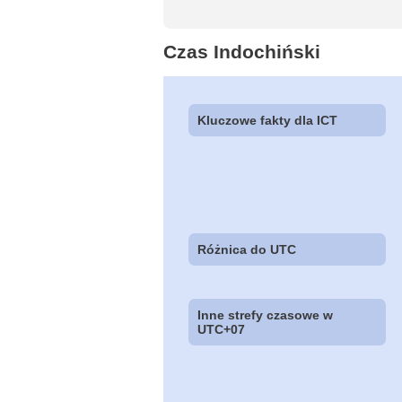
Czas Indochiński
Kluczowe fakty dla ICT
Różnica do UTC
Inne strefy czasowe w
UTC+07