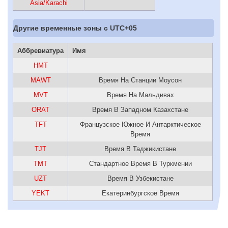
Asia/Karachi
Другие временные зоны c UTC+05
Аббревиатура
Имя
HMT
MAWT
Время На Станции Моусон
MVT
Время На Мальдивах
ORAT
Время В Западном Казахстане
TFT
Французское Южное И Антарктическое
Время
TJT
Время В Таджикистане
TMT
Стандартное Время В Туркмении
UZT
Время В Узбекистане
YEKT
Екатеринбургское Время