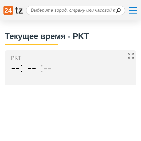
tz
24
Текущее время - PKT
PKT
--
--
--