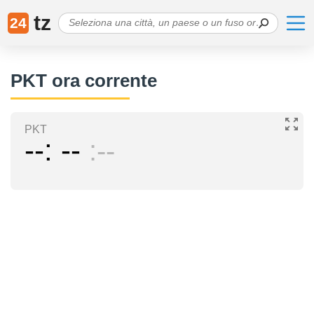
tz
24
PKT ora corrente
PKT
--
--
--