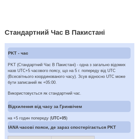
Стандартний Час В Пакистані
PKT - час
PKT (Стандартний Час В Пакистані) - одна з загально відомих
назв UTC+5 часового поясу, що на 5 г. попереду від UTC
(Всесвітнього координованого часу). Зсув відносно UTC може
бути записаний як +05:00.
Використовується як стандартний час.
Відхилення від часу за Гринвічем
на +5 годин попереду (
UTC+05
)
IANA часові пояси, де зараз спостерігається PKT