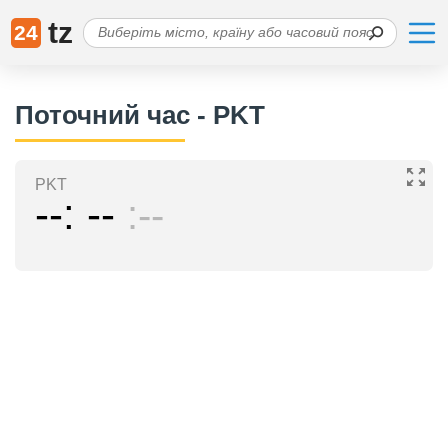
tz
24
Поточний час - PKT
PKT
--
--
--