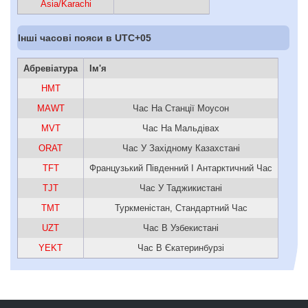
Asia/Karachi
Інші часові пояси в UTC+05
Абревіатура
Ім'я
HMT
MAWT
Час На Станції Моусон
MVT
Час На Мальдівах
ORAT
Час У Західному Казахстані
TFT
Французький Південний І Антарктичний Час
TJT
Час У Таджикистані
TMT
Туркменістан, Стандартний Час
UZT
Час В Узбекистані
YEKT
Час В Єкатеринбурзі