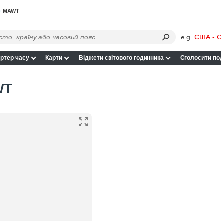
MAWT
e.g.
США - С
ртер часу
Карти
Віджети світового годинника
Оголосити по
WT