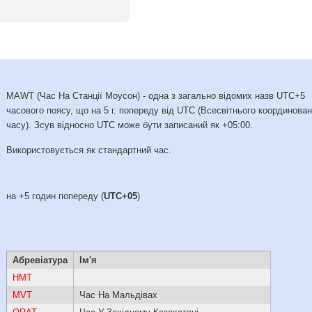
MAWT (Час На Станції Моусон) - одна з загально відомих назв UTC+5
часового поясу, що на 5 г. попереду від UTC (Всесвітнього координова
часу). Зсув відносно UTC може бути записаний як +05:00.
Використовується як стандартний час.
на +5 годин попереду (
UTC+05
)
Абревіатура
Ім'я
HMT
MVT
Час На Мальдівах