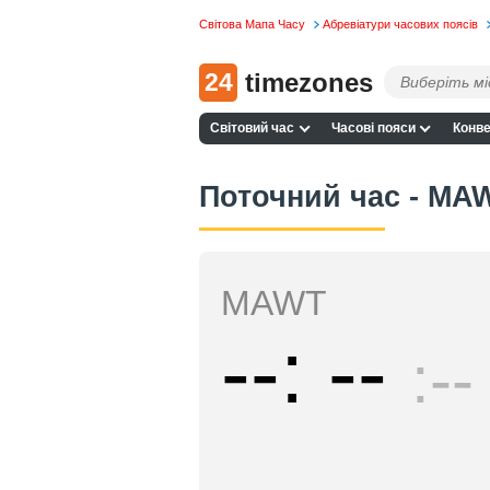
Світова Мапа Часу
Абревіатури часових поясів
24
timezones
Світовий час
Часові пояси
Конве
Поточний час - MA
MAWT
--
--
--