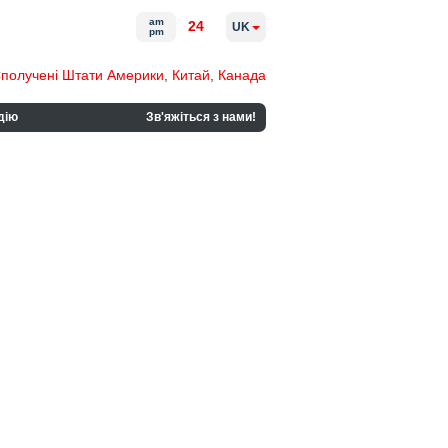
am
24
UK
pm
получені Штати Америки
,
Китай
,
Канада
дію
Зв'яжіться з нами!