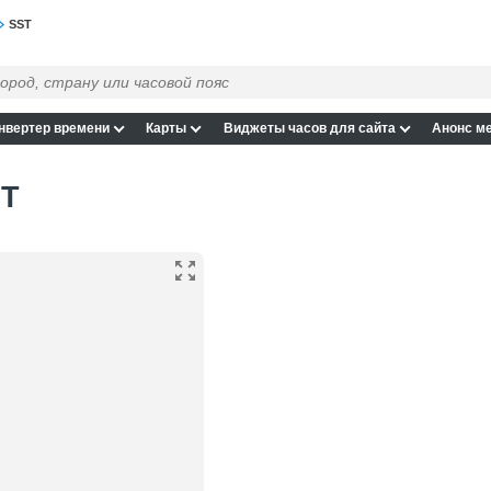
SST
нвертер времени
Карты
Виджеты часов для сайта
Анонс м
ST