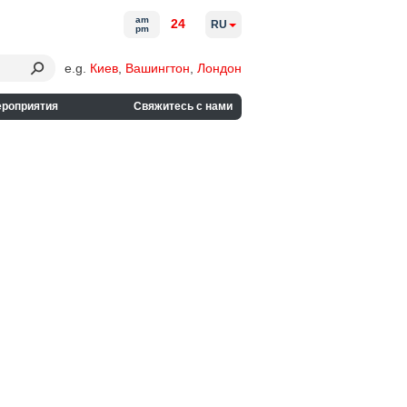
am
24
RU
pm
e.g.
Киев
,
Вашингтон
,
Лондон
ероприятия
Свяжитесь с нами