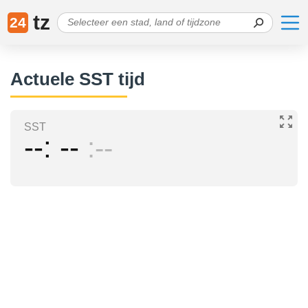
tz
24
Actuele SST tijd
SST
--
--
--