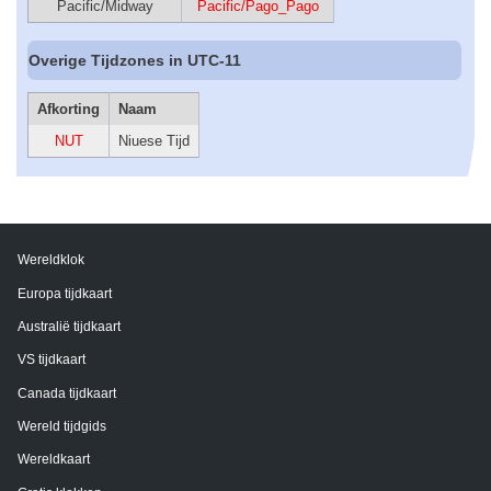
Pacific/Midway
Pacific/Pago_Pago
Overige Tijdzones in UTC-11
Afkorting
Naam
NUT
Niuese Tijd
Wereldklok
Europa tijdkaart
Australië tijdkaart
VS tijdkaart
Canada tijdkaart
Wereld tijdgids
Wereldkaart