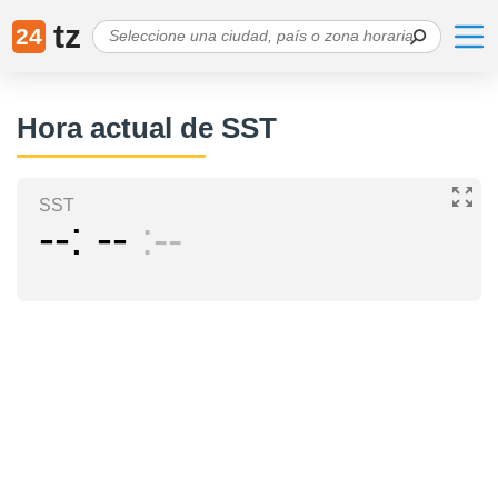
tz
24
Hora actual de SST
SST
--
--
--