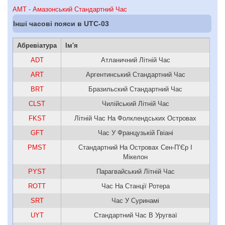
AMT - Амазонcький Стандартний Час
Інші часові пояси в UTC-03
Абревіатура
Ім'я
ADT
Атланичний Літній Час
ART
Аргентинський Стандартний Час
BRT
Бразильский Стандартний Час
CLST
Чилійський Літній Час
FKST
Літній Час На Фолклендських Островах
GFT
Час У Французькій Гвіані
PMST
Стандартний На Островах Сен-П’Єр І
Мікелон
PYST
Парагвайський Літній Час
ROTT
Час На Станції Ротера
SRT
Час У Суринамі
UYT
Стандартний Час В Уругваї