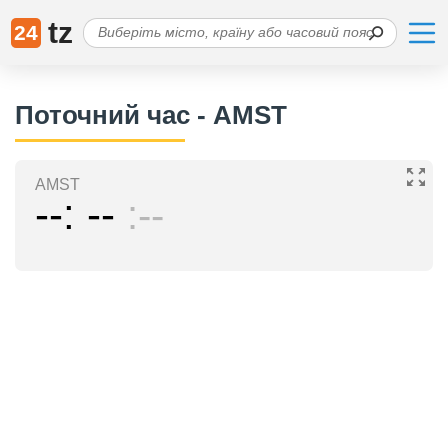
tz
24
Поточний час - AMST
AMST
--
--
--