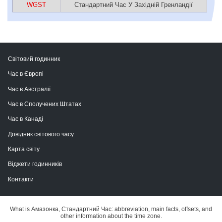
WGST
Стандартний Час У Західній Гренландії
Світовий годинник
Час в Європі
Час в Австралії
Час в Сполучених Штатах
Час в Канаді
Довідник світового часу
Карта світу
Віджети годинників
Контакти
What is Амазонка, Стандартний Час: abbreviation, main facts, offsets, and
other information about the time zone.