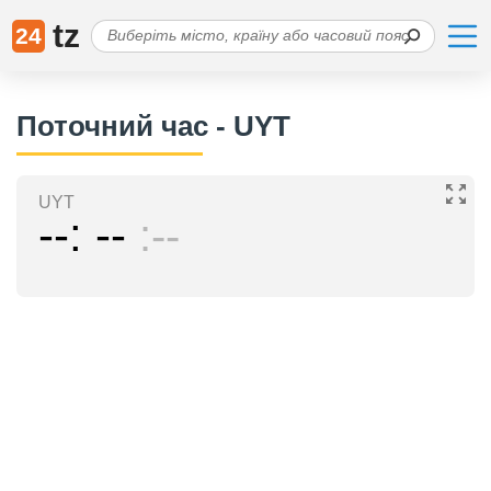
tz
24
Поточний час - UYT
UYT
--
--
--