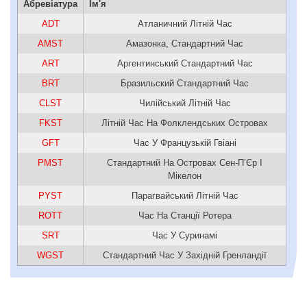
Абревіатура
Ім'я
ADT
Атланичний Літній Час
AMST
Амазонка, Стандартний Час
ART
Аргентинський Стандартний Час
BRT
Бразильский Стандартний Час
CLST
Чилійський Літній Час
FKST
Літній Час На Фолклендських Островах
GFT
Час У Французькій Гвіані
PMST
Стандартний На Островах Сен-П’Єр І
Мікелон
PYST
Парагвайський Літній Час
ROTT
Час На Станції Ротера
SRT
Час У Суринамі
WGST
Стандартний Час У Західній Гренландії