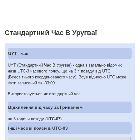
Стандартний Час В Уругваї
UYT - час
UYT (Стандартний Час В Уругваї) - одна з загально відомих
назв UTC-3 часового поясу, що на 3 г. позаду від UTC
(Всесвітнього координованого часу). Зсув відносно UTC може
бути записаний як -03:00.
Використовується як стандартний час.
Відхилення від часу за Гринвічем
на 3 години позаду (
UTC-03
)
Інші часові пояси в UTC-03