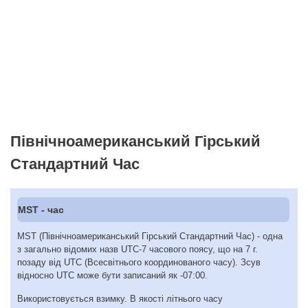
Північноамериканський Гірський
Стандартний Час
MST - час
MST (Північноамериканський Гірський Стандартний Час) - одна
з загально відомих назв UTC-7 часового поясу, що на 7 г.
позаду від UTC (Всесвітнього координованого часу). Зсув
відносно UTC може бути записаний як -07:00.
Використовується взимку. В якості літнього часу