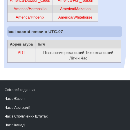
America/Dawson_Creek
America/Fort_Nelson
America/Hermosillo
America/Mazatlan
America/Phoenix
America/Whitehorse
Інші часові пояси в UTC-07
Абревіатура
Ім'я
PDT
Північноамериканський Тихоокеанський
Літній Час
Світовий годинник
Час в Європі
Час в Австралії
Час в Сполучених Штатах
Час в Канаді