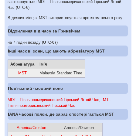
застосовується MDT - Північноамериканський Гірський Літній
Час (UTC-6).
В деяких місцях MST використовується протягом всього року.
Відхилення від часу за Гринвічем
на 7 годин позаду (
UTC-07
)
Інші часові зони, що мають абревіатуру MST
Абревіатура
Ім'я
MST
Malaysia Standard Time
Пов'язаний часовий пояс
MDT - Північноамериканський Гірський Літній Час
,
MT -
Північноамериканський Гірський Час
IANA часові пояси, де зараз спостерігається MST
America/Creston
America/Dawson