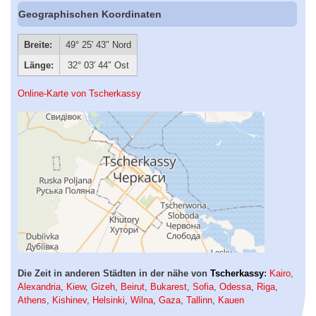
Geographischen Koordinaten
Breite:
49° 25′ 43″ Nord
Länge:
32° 03′ 44″ Ost
Online-Karte von Tscherkassy
Die Zeit in anderen Städten in der nähe von
Tscherkassy
:
Kairo
,
Alexandria
,
Kiew
,
Gizeh
,
Beirut
,
Bukarest
,
Sofia
,
Odessa
,
Riga
,
Athens
,
Kishinev
,
Helsinki
,
Wilna
,
Gaza
,
Tallinn
,
Kauen