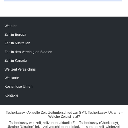
Weltuhr
Zeit in Europa
Zeit in Australien
Zeit in den Vereinigten Staaten
Zeit in Kanada
Weltzeit Verzeichnis
Weltkarte
Kostenlose Uhren
Kontakte
Tscherkassy - Aktuelle Zeit, Zeitunterschied zur GMT. Tscherkassy, Ukraine -
Welche Zeit ist jetzt?
Tscherkassy weltzeit, zeitzonen, aktuelle Zeit Tscherkassy (Cherkassy),
Ukraine (Ukraine) jetzt, zeitverschiebung, lokalzeit, sommerzeit, winterzeit,