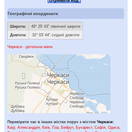
Отримати код
Географічні координати
Широта:
49° 25′ 43″ північної широти
Довгота:
32° 03′ 44″ східної довготи
Черкаси - детальна мапа
Перевірити час в інших містах поруч з містом
Черкаси
:
Каїр
,
Александрія
,
Київ
,
Ґіза
,
Бейрут
,
Бухарест
,
Софія
,
Одеса
,