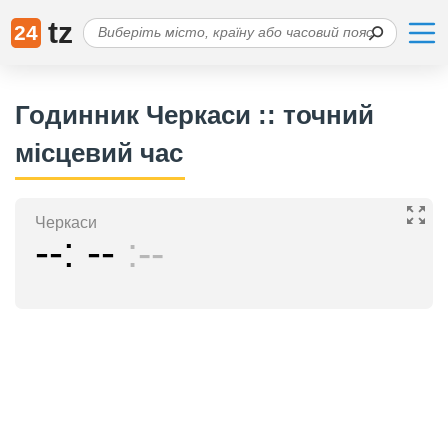
tz
24
Годинник Черкаси :: точний
місцевий час
Черкаси
--
--
--