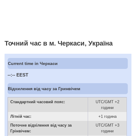
Точний час в м. Черкаси, Україна
Current time in Черкаси
--:--
EEST
Відхилення від часу за Гринвічем
Стандартний часовий пояс:
UTC/GMT +2
години
Літній час:
+1 година
Поточне відхілення від часу за
UTC/GMT +3
Грінвічем:
години