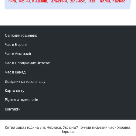
Рига
,
Афіни
,
Кишинів
,
Гельсинкі
,
Вільнюс
,
Газа
,
Таллін
,
Каунас
Світовий годинник
Час в Європі
Час в Австралії
Час в Сполучених Штатах
Час в Канаді
Довідник світового часу
Карта світу
Віджети годинників
Контакти
Котра зараз година у м. Черкаси, Україна? Точний місцевий час - Україна,
Черкаси.