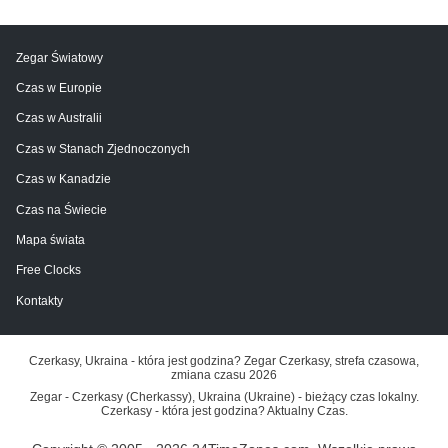
Zegar Światowy
Czas w Europie
Czas w Australii
Czas w Stanach Zjednoczonych
Czas w Kanadzie
Czas na Świecie
Mapa świata
Free Clocks
Kontakty
Czerkasy, Ukraina - która jest godzina? Zegar Czerkasy, strefa czasowa,
zmiana czasu 2026
Zegar - Czerkasy (Cherkassy), Ukraina (Ukraine) - bieżący czas lokalny.
Czerkasy - która jest godzina? Aktualny Czas.