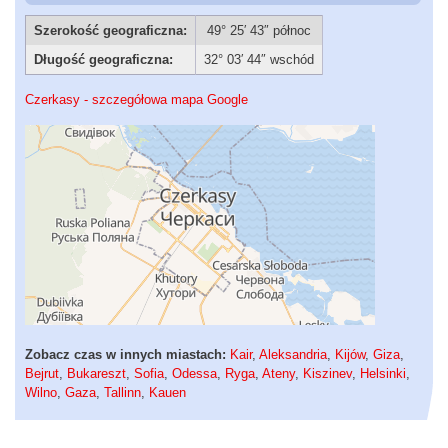
Szerokość geograficzna:
49° 25′ 43″ północ
Długość geograficzna:
32° 03′ 44″ wschód
Czerkasy - szczegółowa mapa Google
Zobacz czas w innych miastach:
Kair
,
Aleksandria
,
Kijów
,
Giza
,
Bejrut
,
Bukareszt
,
Sofia
,
Odessa
,
Ryga
,
Ateny
,
Kiszinev
,
Helsinki
,
Wilno
,
Gaza
,
Tallinn
,
Kauen