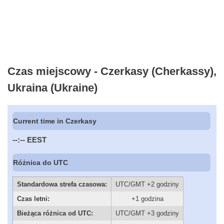
Czas miejscowy - Czerkasy (Cherkassy),
Ukraina (Ukraine)
Current time in Czerkasy
--:--
EEST
Różnica do UTC
Standardowa strefa czasowa:
UTC/GMT +2 godziny
Czas letni:
+1 godzina
Bieżąca różnica od UTC:
UTC/GMT +3 godziny