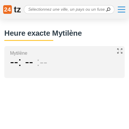
tz
24
Heure exacte Mytilène
Mytilène
--
--
--