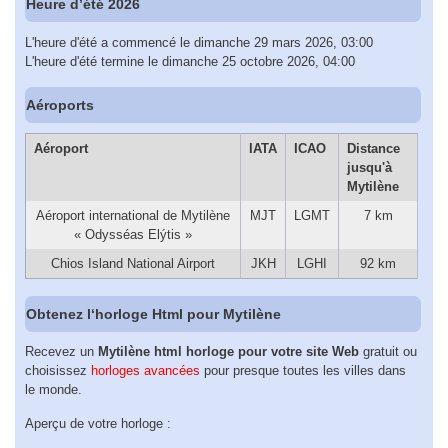
Heure d’été 2026
L'heure d'été a commencé le dimanche 29 mars 2026, 03:00
L'heure d'été termine le dimanche 25 octobre 2026, 04:00
Aéroports
Aéroport
IATA
ICAO
Distance
jusqu'à
Mytilène
Aéroport international de Mytilène
MJT
LGMT
7 km
« Odysséas Elýtis »
Chios Island National Airport
JKH
LGHI
92 km
Obtenez l‘horloge Html pour Mytilène
Recevez un
Mytilène html horloge pour votre site Web
gratuit ou
choisissez
horloges avancées
pour presque toutes les villes dans
le monde.
Aperçu de votre horloge :