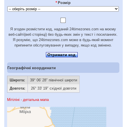
*
Розмір
Я згоден розмістити код, наданий 24timezones.com на моєму
веб-сайті(веб сторінці) без будь-яких змін у текст і посиланнях.
Я розумію, що 24timezones.com може в будь-який момент
припинити обслуговування у випадку, якщо код змінено.
Отримати код
Географічні координати
Широта:
39° 06′ 28″ північної широти
Довгота:
26° 33′ 19″ східної довготи
Мітіліні - детальна мапа