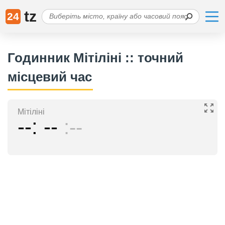
tz
24
Годинник Мітіліні :: точний
місцевий час
Мітіліні
--
--
--