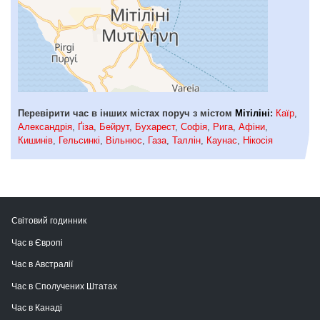
Перевірити час в інших містах поруч з містом
Мітіліні
:
Каїр
,
Александрія
,
Ґіза
,
Бейрут
,
Бухарест
,
Софія
,
Рига
,
Афіни
,
Кишинів
,
Гельсинкі
,
Вільнюс
,
Газа
,
Таллін
,
Каунас
,
Нікосія
Світовий годинник
Час в Європі
Час в Австралії
Час в Сполучених Штатах
Час в Канаді