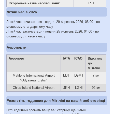
Скорочена назва часової зони:
EEST
Літній час в 2026
Літній час починається - неділя 29 березень 2026, 03:00 - по
місцевому стандартному часу
Літній час закінчується - неділя 25 жовтень 2026, 04:00 - по
місцевому літньому часу
Аеропорти
Аеропорт
IATA
ICAO
Відстань
до
Мітіліні
Mytilene International Airport
MJT
LGMT
7 км
"Odysseas Elytis"
Chios Island National Airport
JKH
LGHI
92 км
Розмістіть годинник для Мітіліні на вашій веб сторінці
Html годинник зробить вашу веб сторінку ще більш