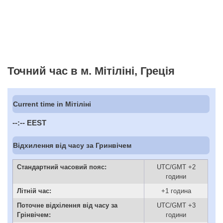
Точний час в м. Мітіліні, Греція
Current time in Мітіліні
--:--
EEST
Відхилення від часу за Гринвічем
Стандартний часовий пояс:
UTC/GMT +2
години
Літній час:
+1 година
Поточне відхілення від часу за
UTC/GMT +3
Грінвічем:
години