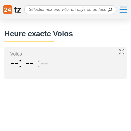
tz
24
Heure exacte Volos
Volos
--
--
--