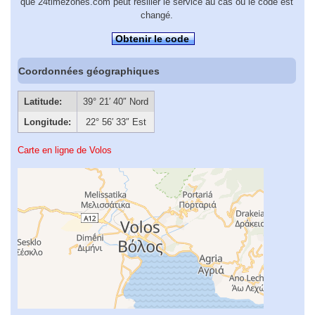
que 24timezones.com peut résilier le service au cas où le code est
changé.
Obtenir le code
Coordonnées géographiques
Latitude:
39° 21′ 40″ Nord
Longitude:
22° 56′ 33″ Est
Carte en ligne de Volos