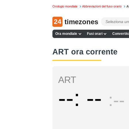
Orologio mondiale
Abbreviazioni del fuso orario
A
24
timezones
Ora mondiale
Fusi orari
Convertito
ART ora corrente
ART
--
--
--