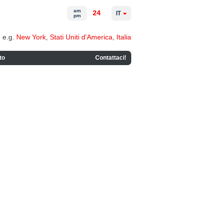
am
24
IT
pm
e.g.
New York
,
Stati Uniti d'America
,
Italia
to
Contattaci!