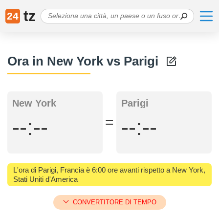
tz
24
Ora in New York vs Parigi
New York
Parigi
=
--:--
--:--
L'ora di Parigi, Francia è 6:00 ore avanti rispetto a New York,
Stati Uniti d'America
CONVERTITORE DI TEMPO