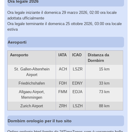
Ora legale 2026
Ora legale iniziante il domenica 29 marzo 2026, 02:00 ora locale
adottata ufficialmente
Ora legale terminante il domenica 25 ottobre 2026, 03:00 ora locale
estiva
Aeroporti
Aeroporto
IATA
ICAO
Distanza da
Dornbirn
St. Gallen-Altenrhein
ACH
LSZR
15 km
Airport
Friedrichshafen
FDH
EDNY
33 km
Allgaeu Airport,
FMM
EDJA
73 km
Memmingen
Zurich Airport
ZRH
LSZH
88 km
Dornbirn orologio per il tuo sito
Online orologio html fornito da 24TimeZones.com è veramente bello