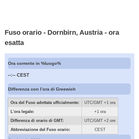
Fuso orario - Dornbirn, Austria - ora
esatta
Ora corrente in %luogo%
--:--
CEST
Differenza con l’ora di Greewich
Ora del Fuso adottata ufficialmente:
UTC/GMT +1 ora
L'ora legale:
+1 ora
Differenza di orario di GMT:
UTC/GMT +2 ore
Abbreviazione del Fuso orario:
CEST