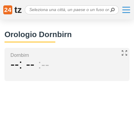
tz
24
Orologio Dornbirn
Dornbirn
--
--
--