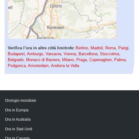
Verifica l’ora in altre città limitrofe:
Berlino
,
Madrid
,
Roma
,
Parigi
,
Budapest
,
Amburgo
,
Varsavia
,
Vienna
,
Barcellona
,
Stoccolma
,
Belgrado
,
Monaco di Baviera
,
Milano
,
Praga
,
Copenaghen
,
Palma
,
Podgorica
,
Amsterdam
,
Andorra la Vella
Orologio mondiale
Ora in Europa
Ora in Australia
Ora in Stati Uniti
Ora in Canada