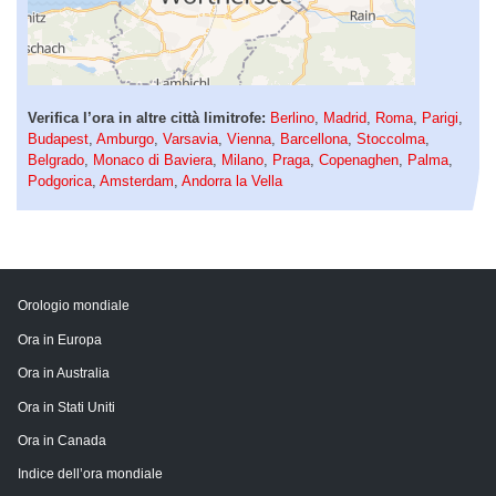
Verifica l’ora in altre città limitrofe:
Berlino
,
Madrid
,
Roma
,
Parigi
,
Budapest
,
Amburgo
,
Varsavia
,
Vienna
,
Barcellona
,
Stoccolma
,
Belgrado
,
Monaco di Baviera
,
Milano
,
Praga
,
Copenaghen
,
Palma
,
Podgorica
,
Amsterdam
,
Andorra la Vella
Orologio mondiale
Ora in Europa
Ora in Australia
Ora in Stati Uniti
Ora in Canada
Indice dell’ora mondiale