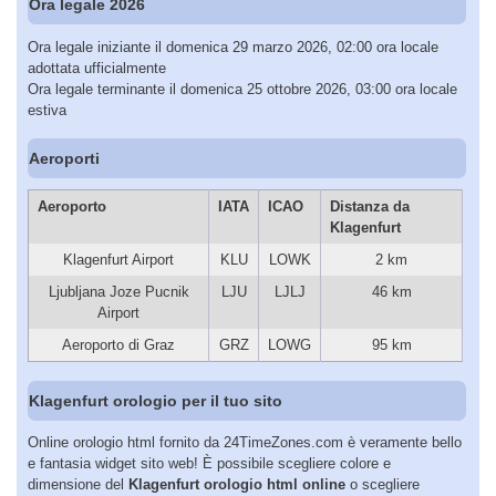
Ora legale 2026
Ora legale iniziante il domenica 29 marzo 2026, 02:00 ora locale
adottata ufficialmente
Ora legale terminante il domenica 25 ottobre 2026, 03:00 ora locale
estiva
Aeroporti
Aeroporto
IATA
ICAO
Distanza da
Klagenfurt
Klagenfurt Airport
KLU
LOWK
2 km
Ljubljana Joze Pucnik
LJU
LJLJ
46 km
Airport
Aeroporto di Graz
GRZ
LOWG
95 km
Klagenfurt orologio per il tuo sito
Online orologio html fornito da 24TimeZones.com è veramente bello
e fantasia widget sito web! È possibile scegliere colore e
dimensione del
Klagenfurt orologio html online
o scegliere