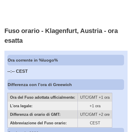
Fuso orario - Klagenfurt, Austria - ora
esatta
Ora corrente in %luogo%
--:--
CEST
Differenza con l’ora di Greewich
Ora del Fuso adottata ufficialmente:
UTC/GMT +1 ora
L'ora legale:
+1 ora
Differenza di orario di GMT:
UTC/GMT +2 ore
Abbreviazione del Fuso orario:
CEST