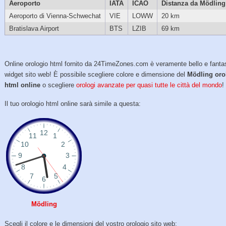
Aeroporto
IATA
ICAO
Distanza da Mödling
Aeroporto di Vienna-Schwechat
VIE
LOWW
20 km
Bratislava Airport
BTS
LZIB
69 km
Online orologio html fornito da 24TimeZones.com è veramente bello e fanta
widget sito web! È possibile scegliere colore e dimensione del
Mödling oro
html online
o scegliere
orologi avanzate per quasi tutte le città del mondo
!
Il tuo orologio html online sarà simile a questa:
Mödling
Scegli il colore e le dimensioni del vostro orologio sito web: