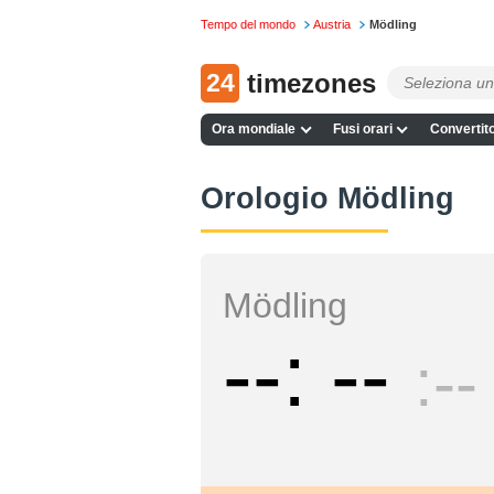
Tempo del mondo
Austria
Mödling
24
timezones
Ora mondiale
Fusi orari
Convertito
Orologio Mödling
Mödling
--
--
--