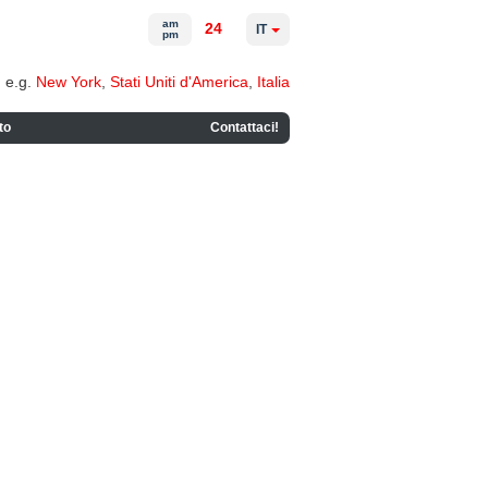
am
24
IT
pm
e.g.
New York
,
Stati Uniti d'America
,
Italia
to
Contattaci!