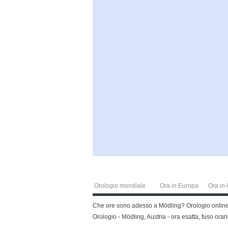
Orologio mondiale
Ora in Europa
Ora in 
Che ore sono adesso a Mödling? Orologio online, 
Orologio - Mödling, Austria - ora esatta, fuso orar