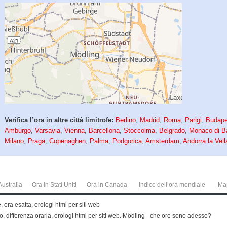
Verifica l’ora in altre città limitrofe:
Berlino
,
Madrid
,
Roma
,
Parigi
,
Budape
Amburgo
,
Varsavia
,
Vienna
,
Barcellona
,
Stoccolma
,
Belgrado
,
Monaco di B
Milano
,
Praga
,
Copenaghen
,
Palma
,
Podgorica
,
Amsterdam
,
Andorra la Vell
Australia
Ora in Stati Uniti
Ora in Canada
Indice dell’ora mondiale
Ma
ora esatta, orologi html per siti web
io, differenza oraria, orologi html per siti web. Mödling - che ore sono adesso?