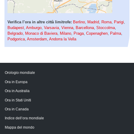
Verifica l’ora in altre città limitrofe:
Berlino
,
Madrid
,
Roma
,
Parigi
,
Budapest
,
Amburgo
,
Varsavia
,
Vienna
,
Barcellona
,
Stoccolma
,
Belgrado
,
Monaco di Baviera
,
Milano
,
Praga
,
Copenaghen
,
Palma
,
Podgorica
,
Amsterdam
,
Andorra la Vella
Orologio mondiale
Ora in Europa
Ora in Australia
Ora in Stati Uniti
Ora in Canada
Indice dell’ora mondiale
Mappa del mondo