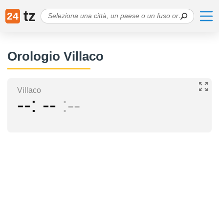
tz
24
Orologio Villaco
Villaco
--
--
--