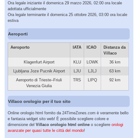
Ora legale iniziante il domenica 29 marzo 2026, 02:00 ora locale
adottata ufficialmente
Ora legale terminante il domenica 25 ottobre 2026, 03:00 ora locale
estiva
Aeroporti
Aeroporto
IATA
ICAO
Distanza da
Villaco
Klagenfurt Airport
KLU
LOWK
36 km
Ljubljana Joze Pucnik Airport
LJU
LJLJ
63 km
Aeroporto di Trieste–Friuli
TRS
LIPQ
92 km
Venezia Giulia
Villaco orologio per il tuo sito
Online orologio html fornito da 24TimeZones.com è veramente bello
e fantasia widget sito web! È possibile scegliere colore e
dimensione del
Villaco orologio html online
o scegliere
orologi
avanzate per quasi tutte le città del mondo
!