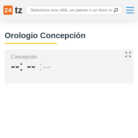
tz
24
Orologio Concepción
Concepción
--
--
--