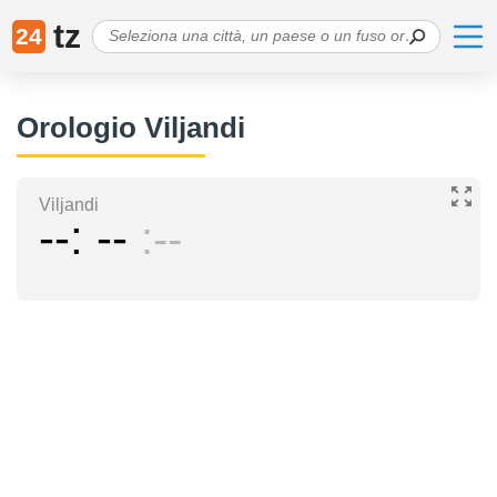
tz
24
Orologio Viljandi
Viljandi
--
--
--