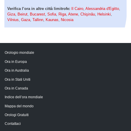
Verifica l’ora in altre città limitrofe:
Il Cairo
,
Alessandria d'Egitto
,
Giza
,
Beirut
,
Bucarest
,
Sofia
,
Riga
,
Atene
,
Chişinău
,
Helsinki
,
Vilnius
,
Gaza
,
Tallinn
,
Kaunas
,
Nicosia
Orologio mondiale
Ora in Europa
Ora in Australia
Ora in Stati Uniti
Ora in Canada
Indice dell’ora mondiale
Mappa del mondo
Orologi Gratuiti
Contattaci