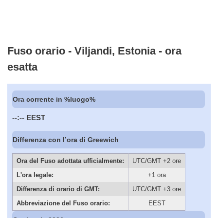
Fuso orario - Viljandi, Estonia - ora
esatta
Ora corrente in %luogo%
--:--
EEST
Differenza con l’ora di Greewich
Ora del Fuso adottata ufficialmente:
UTC/GMT +2 ore
L'ora legale:
+1 ora
Differenza di orario di GMT:
UTC/GMT +3 ore
Abbreviazione del Fuso orario:
EEST