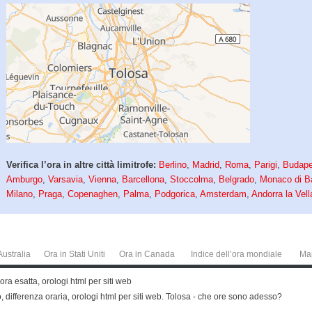
Verifica l’ora in altre città limitrofe:
Berlino
,
Madrid
,
Roma
,
Parigi
,
Budape
Amburgo
,
Varsavia
,
Vienna
,
Barcellona
,
Stoccolma
,
Belgrado
,
Monaco di B
Milano
,
Praga
,
Copenaghen
,
Palma
,
Podgorica
,
Amsterdam
,
Andorra la Vell
Australia
Ora in Stati Uniti
Ora in Canada
Indice dell’ora mondiale
Ma
a esatta, orologi html per siti web
o, differenza oraria, orologi html per siti web. Tolosa - che ore sono adesso?