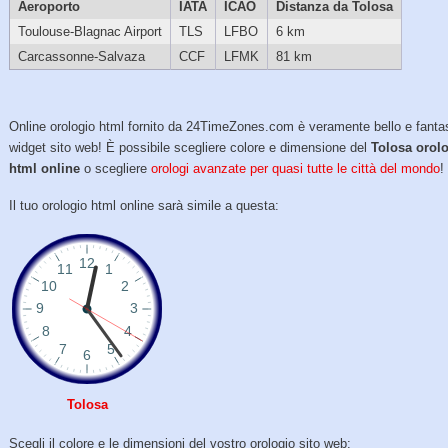
Aeroporto
IATA
ICAO
Distanza da Tolosa
Toulouse-Blagnac Airport
TLS
LFBO
6 km
Carcassonne-Salvaza
CCF
LFMK
81 km
Online orologio html fornito da 24TimeZones.com è veramente bello e fanta
widget sito web! È possibile scegliere colore e dimensione del
Tolosa orol
html online
o scegliere
orologi avanzate per quasi tutte le città del mondo
!
Il tuo orologio html online sarà simile a questa:
Tolosa
Scegli il colore e le dimensioni del vostro orologio sito web: