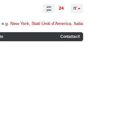
am
24
IT
pm
e.g.
New York
,
Stati Uniti d'America
,
Italia
to
Contattaci!