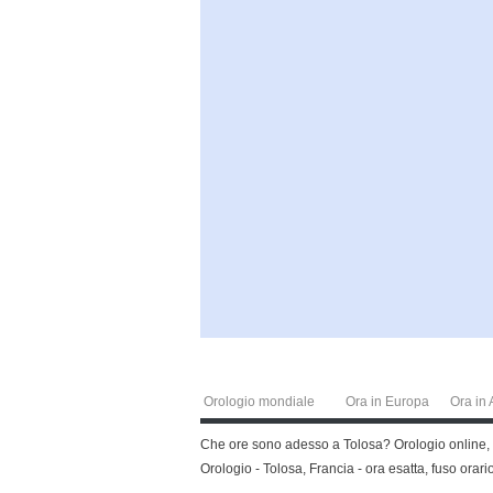
Orologio mondiale
Ora in Europa
Ora in 
Che ore sono adesso a Tolosa? Orologio online, or
Orologio - Tolosa, Francia - ora esatta, fuso orari