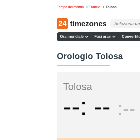
Tempo del mondo
Francia
Tolosa
24
timezones
Ora mondiale
Fusi orari
Convertito
Orologio Tolosa
Tolosa
--
--
--