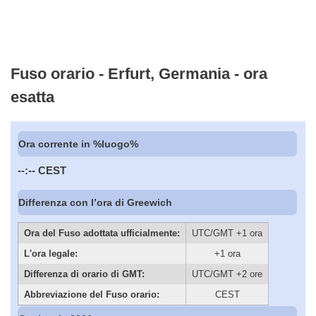
Fuso orario - Erfurt, Germania - ora
esatta
Ora corrente in %luogo%
--:--
CEST
Differenza con l’ora di Greewich
Ora del Fuso adottata ufficialmente:
UTC/GMT +1 ora
L'ora legale:
+1 ora
Differenza di orario di GMT:
UTC/GMT +2 ore
Abbreviazione del Fuso orario:
CEST