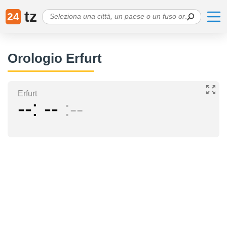
tz
24
Orologio Erfurt
Erfurt
--
--
--