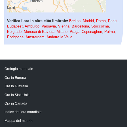
Verifica l’ora in altre città limitrofe:
Berlino
,
Madrid
,
Roma
,
Parigi
,
Budapest
,
Amburgo
,
Varsavia
,
Vienna
,
Barcellona
,
Stoccolma
,
Belgrado
,
Monaco di Baviera
,
Milano
,
Praga
,
Copenaghen
,
Palma
,
Podgorica
,
Amsterdam
,
Andorra la Vella
Orologio mondiale
Ora in Europa
Ora in Australia
Ora in Stati Uniti
Ora in Canada
Indice dell’ora mondiale
Mappa del mondo