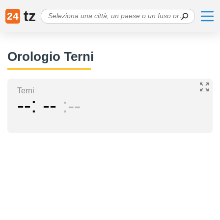
tz
24
Orologio Terni
Terni
--
--
--