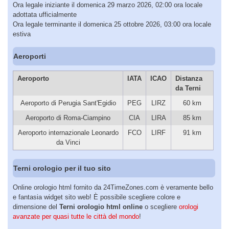
Ora legale iniziante il domenica 29 marzo 2026, 02:00 ora locale
adottata ufficialmente
Ora legale terminante il domenica 25 ottobre 2026, 03:00 ora locale
estiva
Aeroporti
Aeroporto
IATA
ICAO
Distanza
da Terni
Aeroporto di Perugia Sant'Egidio
PEG
LIRZ
60 km
Aeroporto di Roma-Ciampino
CIA
LIRA
85 km
Aeroporto internazionale Leonardo
FCO
LIRF
91 km
da Vinci
Terni orologio per il tuo sito
Online orologio html fornito da 24TimeZones.com è veramente bello
e fantasia widget sito web! È possibile scegliere colore e
dimensione del
Terni orologio html online
o scegliere
orologi
avanzate per quasi tutte le città del mondo
!