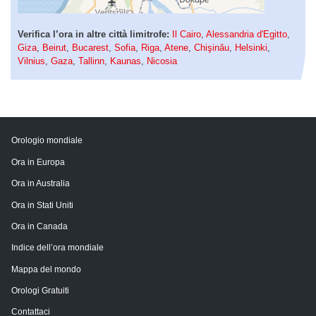
Verifica l’ora in altre città limitrofe:
Il Cairo
,
Alessandria d'Egitto
,
Giza
,
Beirut
,
Bucarest
,
Sofia
,
Riga
,
Atene
,
Chişinău
,
Helsinki
,
Vilnius
,
Gaza
,
Tallinn
,
Kaunas
,
Nicosia
Orologio mondiale
Ora in Europa
Ora in Australia
Ora in Stati Uniti
Ora in Canada
Indice dell’ora mondiale
Mappa del mondo
Orologi Gratuiti
Contattaci