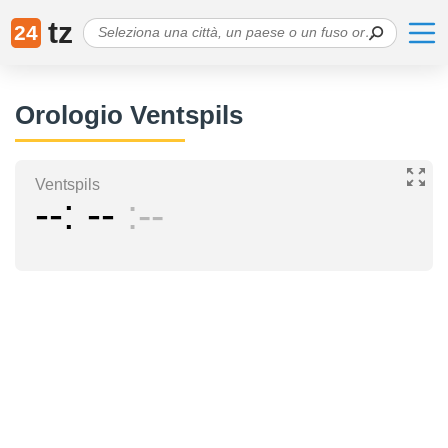
tz
24
Orologio Ventspils
Ventspils
--
--
--