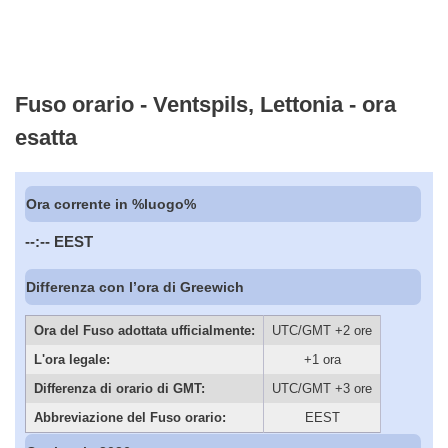
Fuso orario - Ventspils, Lettonia - ora
esatta
Ora corrente in %luogo%
--:--
EEST
Differenza con l’ora di Greewich
Ora del Fuso adottata ufficialmente:
UTC/GMT +2 ore
L'ora legale:
+1 ora
Differenza di orario di GMT:
UTC/GMT +3 ore
Abbreviazione del Fuso orario:
EEST