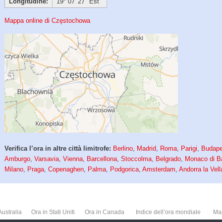
Longitudine:
19° 07′ 27″ Est
Mappa online di Częstochowa
Verifica l’ora in altre città limitrofe:
Berlino
,
Madrid
,
Roma
,
Parigi
,
Budape
Amburgo
,
Varsavia
,
Vienna
,
Barcellona
,
Stoccolma
,
Belgrado
,
Monaco di B
Milano
,
Praga
,
Copenaghen
,
Palma
,
Podgorica
,
Amsterdam
,
Andorra la Vell
Australia
Ora in Stati Uniti
Ora in Canada
Indice dell’ora mondiale
Ma