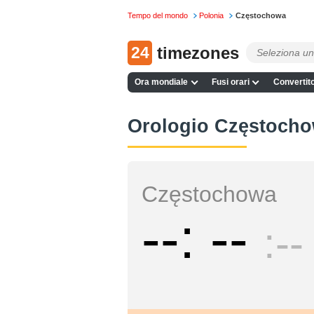
Tempo del mondo
Polonia
Częstochowa
24
timezones
Ora mondiale
Fusi orari
Convertito
Orologio Częstoch
Częstochowa
--
--
--