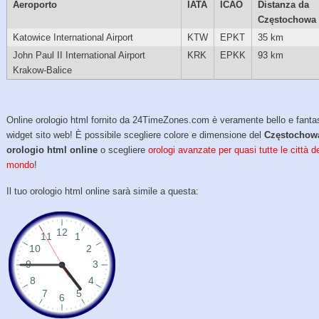
Aeroporto
IATA
ICAO
Distanza da
Częstochowa
Katowice International Airport
KTW
EPKT
35 km
John Paul II International Airport
KRK
EPKK
93 km
Krakow-Balice
Online orologio html fornito da 24TimeZones.com è veramente bello e fanta
widget sito web! È possibile scegliere colore e dimensione del
Częstochow
orologio html online
o scegliere
orologi avanzate per quasi tutte le città d
mondo
!
Il tuo orologio html online sarà simile a questa: