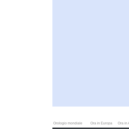
Orologio mondiale
Ora in Europa
Ora in 