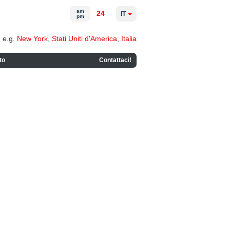
am
24
IT
pm
e.g.
New York
,
Stati Uniti d'America
,
Italia
to
Contattaci!