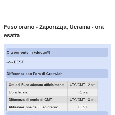
Fuso orario - Zaporižžja, Ucraina - ora
esatta
Ora corrente in %luogo%
--:--
EEST
Differenza con l’ora di Greewich
Ora del Fuso adottata ufficialmente:
UTC/GMT +2 ore
L'ora legale:
+1 ora
Differenza di orario di GMT:
UTC/GMT +3 ore
Abbreviazione del Fuso orario:
EEST