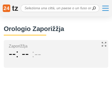
tz
24
Orologio Zaporižžja
Zaporižžja
--
--
--