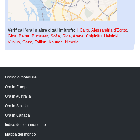
Verifica l’ora in altre città limitrofe:
Il Cairo
,
Alessandria d'Egitto
,
Giza
,
Beirut
,
Bucarest
,
Sofia
,
Riga
,
Atene
,
Chişinău
,
Helsinki
,
Vilnius
,
Gaza
,
Tallinn
,
Kaunas
,
Nicosia
Orologio mondiale
Ora in Europa
Ora in Australia
Ora in Stati Uniti
Ora in Canada
Indice dell’ora mondiale
Mappa del mondo