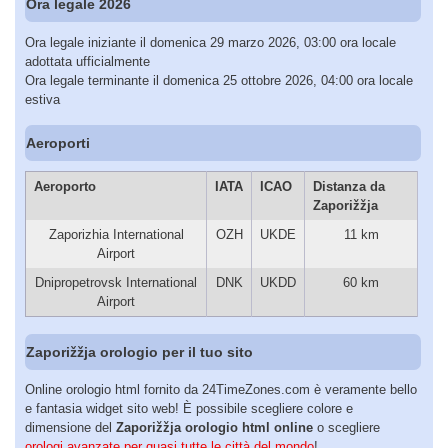
Ora legale 2026
Ora legale iniziante il domenica 29 marzo 2026, 03:00 ora locale
adottata ufficialmente
Ora legale terminante il domenica 25 ottobre 2026, 04:00 ora locale
estiva
Aeroporti
Aeroporto
IATA
ICAO
Distanza da
Zaporižžja
Zaporizhia International
OZH
UKDE
11 km
Airport
Dnipropetrovsk International
DNK
UKDD
60 km
Airport
Zaporižžja orologio per il tuo sito
Online orologio html fornito da 24TimeZones.com è veramente bello
e fantasia widget sito web! È possibile scegliere colore e
dimensione del
Zaporižžja orologio html online
o scegliere
orologi avanzate per quasi tutte le città del mondo
!