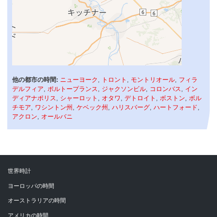
他の都市の時間:
ニューヨーク
,
トロント
,
モントリオール
,
フィラ
デルフィア
,
ポルトープランス
,
ジャクソンビル
,
コロンバス
,
イン
ディアナポリス
,
シャーロット
,
オタワ
,
デトロイト
,
ボストン
,
ボル
チモア
,
ワシントン州
,
ケベック州
,
ハリスバーグ
,
ハートフォード
,
アクロン
,
オールバニ
世界時計
ヨーロッパの時間
オーストラリアの時間
アメリカの時間