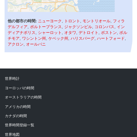
他の都市の時間:
ニューヨーク
,
トロント
,
モントリオール
,
フィラ
デルフィア
,
ポルトープランス
,
ジャクソンビル
,
コロンバス
,
イン
ディアナポリス
,
シャーロット
,
オタワ
,
デトロイト
,
ボストン
,
ボル
チモア
,
ワシントン州
,
ケベック州
,
ハリスバーグ
,
ハートフォード
,
アクロン
,
オールバニ
世界時計
ヨーロッパの時間
オーストラリアの時間
アメリカの時間
カナダの時間
世界時間登録一覧
世界地図