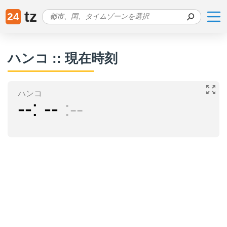
tz
24
ハンコ :: 現在時刻
ハンコ
--
--
--