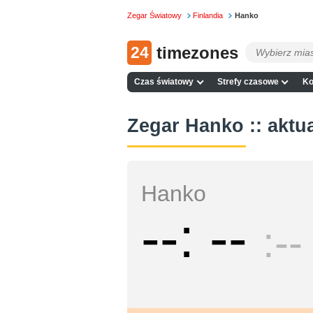
Zegar Światowy
Finlandia
Hanko
24
timezones
Czas światowy
Strefy czasowe
Ko
Zegar Hanko :: aktu
Hanko
--
--
--