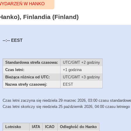
WYDARZEŃ W HANKO
anko), Finlandia (Finland)
--:--
EEST
Standardowa strefa czasowa:
UTC/GMT +2 godziny
Czas letni:
+1 godzina
Bieżąca różnica od UTC:
UTC/GMT +3 godziny
Nazwa strefy czasowej:
EEST
Czas letni zaczyna się niedziela 29 marzec 2026, 03:00 czasu standardow
Czas letni skończy się niedziela 25 październik 2026, 04:00 czasu letniego
Lotnisko
IATA
ICAO
Odległość do Hanko