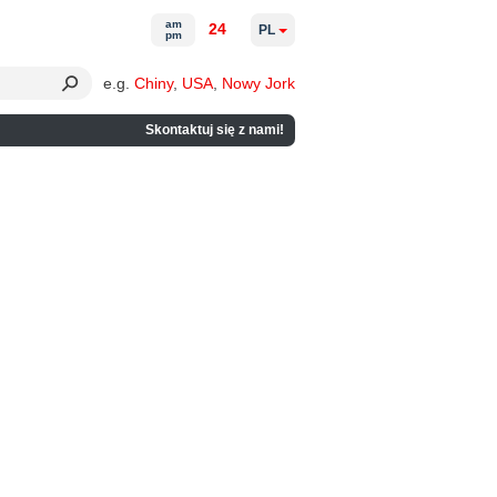
am
24
PL
pm
e.g.
Chiny
,
USA
,
Nowy Jork
Skontaktuj się z nami!