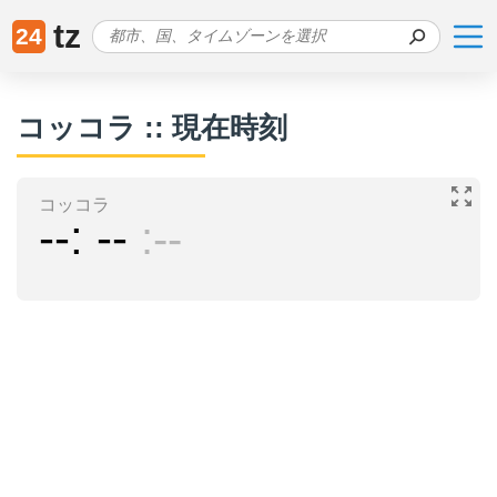
tz
24
コッコラ :: 現在時刻
コッコラ
--
--
--