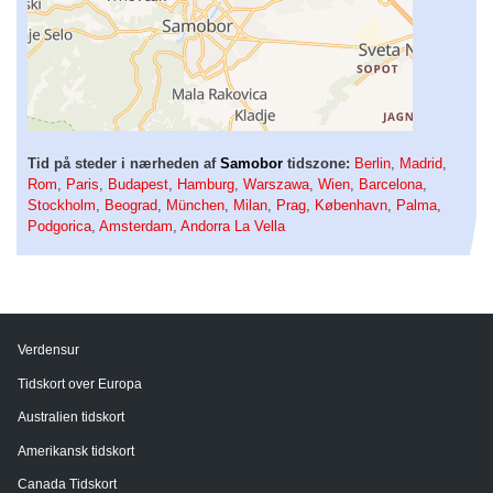
Tid på steder i nærheden af
Samobor
tidszone:
Berlin
,
Madrid
,
Rom
,
Paris
,
Budapest
,
Hamburg
,
Warszawa
,
Wien
,
Barcelona
,
Stockholm
,
Beograd
,
München
,
Milan
,
Prag
,
København
,
Palma
,
Podgorica
,
Amsterdam
,
Andorra La Vella
Verdensur
Tidskort over Europa
Australien tidskort
Amerikansk tidskort
Canada Tidskort