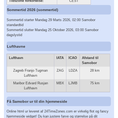
Tidszone forkortelse:
CEST
Sommertid 2026 (sommertid)
Sommertid starter Mandag 29 Marts 2026, 02:00 Samobor
standardtid
Sommertid slutter Mandag 25 Oktober 2026, 03:00 Samobor
dagslystid
Lufthavne
Lufthavn
IATA
ICAO
Afstand til
Samobor
Zagreb Franjo Tugman
ZAG
LDZA
28 km
Lufthavn
Maribor Edvard Rusjan
MBX
LJMB
75 km
Lufthavn
Få Samobor ur til din hjemmeside
Online html ur leveret af 24TimeZones.com er virkelig flot og fancy
hjemmeside widget! Du kan justere farve og størrelse på dit