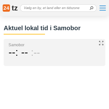
tz
24
Aktuel lokal tid i Samobor
Samobor
--
--
--