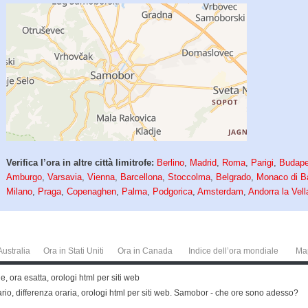
Verifica l’ora in altre città limitrofe:
Berlino
,
Madrid
,
Roma
,
Parigi
,
Budape
Amburgo
,
Varsavia
,
Vienna
,
Barcellona
,
Stoccolma
,
Belgrado
,
Monaco di B
Milano
,
Praga
,
Copenaghen
,
Palma
,
Podgorica
,
Amsterdam
,
Andorra la Vell
Australia
Ora in Stati Uniti
Ora in Canada
Indice dell’ora mondiale
Ma
ora esatta, orologi html per siti web
ario, differenza oraria, orologi html per siti web. Samobor - che ore sono adesso?