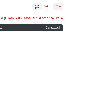
am
24
IT
pm
e.g.
New York
,
Stati Uniti d'America
,
Italia
to
Contattaci!