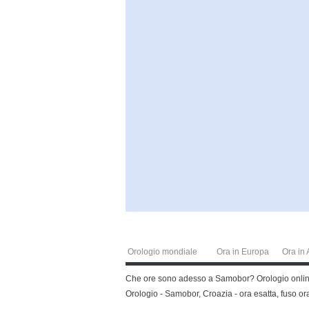
Orologio mondiale
Ora in Europa
Ora in 
Che ore sono adesso a Samobor? Orologio online, 
Orologio - Samobor, Croazia - ora esatta, fuso or