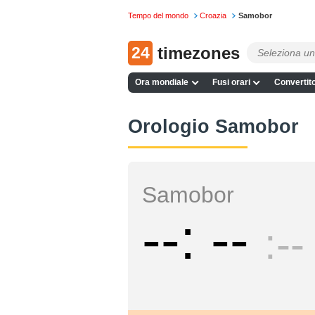
Tempo del mondo
Croazia
Samobor
24
timezones
Ora mondiale
Fusi orari
Convertito
Orologio Samobor
Samobor
--
--
--