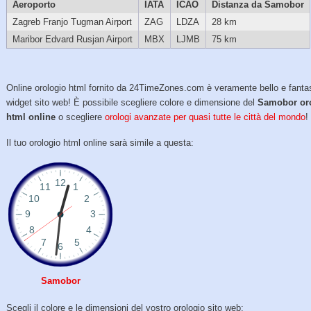
Aeroporto
IATA
ICAO
Distanza da Samobor
Zagreb Franjo Tugman Airport
ZAG
LDZA
28 km
Maribor Edvard Rusjan Airport
MBX
LJMB
75 km
Online orologio html fornito da 24TimeZones.com è veramente bello e fanta
widget sito web! È possibile scegliere colore e dimensione del
Samobor or
html online
o scegliere
orologi avanzate per quasi tutte le città del mondo
!
Il tuo orologio html online sarà simile a questa:
Samobor
Scegli il colore e le dimensioni del vostro orologio sito web: