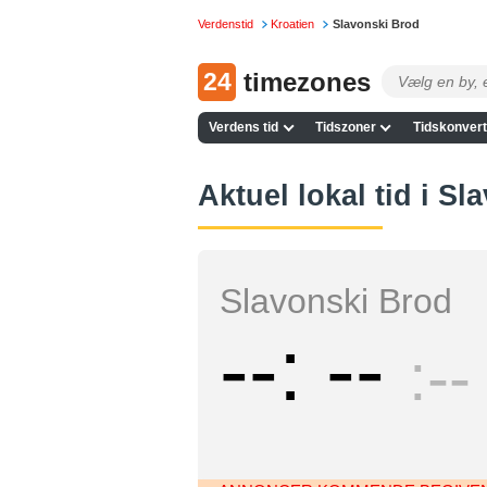
Verdenstid
Kroatien
Slavonski Brod
24
timezones
Verdens tid
Tidszoner
Tidskonvert
Aktuel lokal tid i S
Slavonski Brod
--
--
--