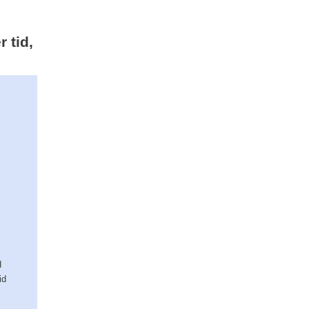
 tid,
d
id