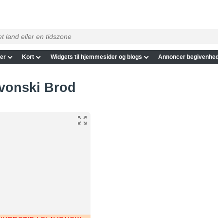
er
Kort
Widgets til hjemmesider og blogs
Annoncer begivenhed
lavonski Brod