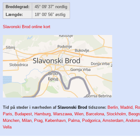
Breddegrad:
45° 09′ 37″ nordlig
Længde:
18° 00′ 56″ østlig
Slavonski Brod online kort
Tid på steder i nærheden af
Slavonski Brod
tidszone:
Berlin
,
Madrid
,
R
Paris
,
Budapest
,
Hamburg
,
Warszawa
,
Wien
,
Barcelona
,
Stockholm
,
Beogr
München
,
Milan
,
Prag
,
København
,
Palma
,
Podgorica
,
Amsterdam
,
Andorra
Vella