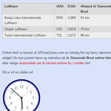
Lufthavn
IATA
ICAO
Afstand til Slavonsk
Brod
Banja Luka Internationale
BNX
LQBK
61 km
Lufthavn
Osijek Lufthavn
OSI
LDOS
70 km
Tuzla Internationale Lufthavn
TZL
LQTZ
96 km
Online html ur leveret af 24TimeZones.com er virkelig flot og fancy hjemme
widget! Du kan justere farve og størrelse på dit
Slavonski Brod online htm
eller vælge
avancerede ure til næsten enhver by i verden
her!
Dit ur vil se sådan ud