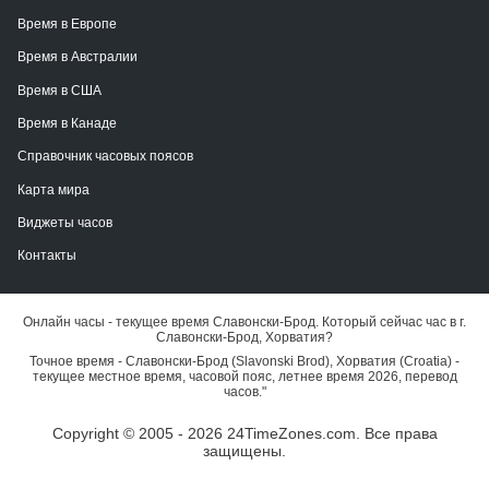
Время в Европе
Время в Австралии
Время в США
Время в Канаде
Справочник часовых поясов
Карта мира
Виджеты часов
Контакты
Онлайн часы - текущее время Славонски-Брод. Который сейчас час в г.
Славонски-Брод, Хорватия?
Точное время - Славонски-Брод (Slavonski Brod), Хорватия (Croatia) -
текущее местное время, часовой пояс, летнее время 2026, перевод
часов."
Copyright © 2005 - 2026 24TimeZones.com.
Все права
защищены.