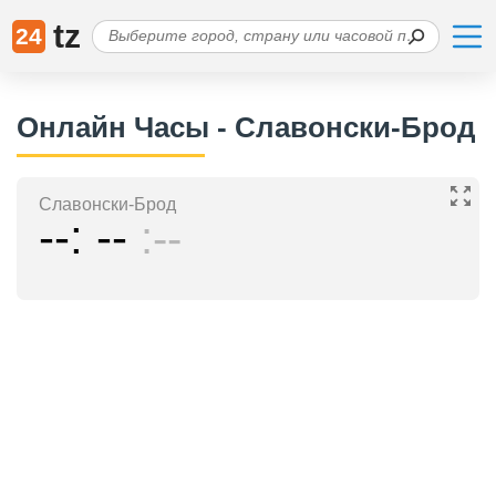
tz
24
Онлайн Часы - Славонски-Брод
Славонски-Брод
--
--
--