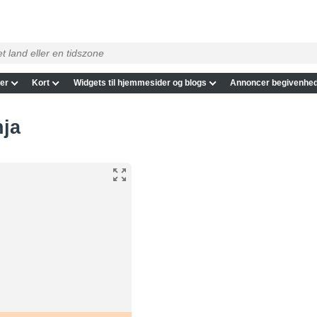
er
Kort
Widgets til hjemmesider og blogs
Annoncer begivenhed
hja