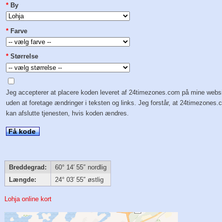
*
By
*
Farve
*
Størrelse
Jeg accepterer at placere koden leveret af 24timezones.com på mine webs
uden at foretage ændringer i teksten og links. Jeg forstår, at 24timezones
kan afslutte tjenesten, hvis koden ændres.
Få kode
Breddegrad:
60° 14′ 55″ nordlig
Længde:
24° 03′ 55″ østlig
Lohja online kort