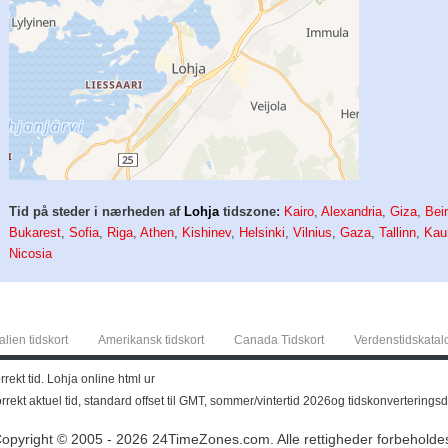
Tid på steder i nærheden af
Lohja
tidszone:
Kairo
,
Alexandria
,
Giza
,
Beir
Bukarest
,
Sofia
,
Riga
,
Athen
,
Kishinev
,
Helsinki
,
Vilnius
,
Gaza
,
Tallinn
,
Kau
Nicosia
alien tidskort
Amerikansk tidskort
Canada Tidskort
Verdenstidskatal
rekt tid. Lohja online html ur
korrekt aktuel tid, standard offset til GMT, sommer/vintertid 2026og tidskonvertering
opyright © 2005 - 2026 24TimeZones.com.
Alle rettigheder forbeholde