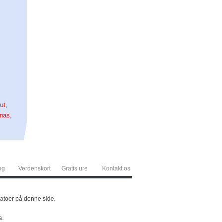
ut
,
nas
,
og
Verdenskort
Gratis ure
Kontakt os
sdatoer på denne side.
s.