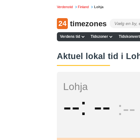
Verdenstid
Finland
Lohja
24
timezones
Verdens tid
Tidszoner
Tidskonvert
Aktuel lokal tid i Lo
Lohja
--
--
--