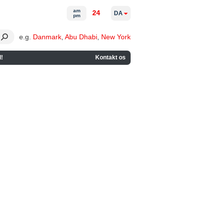
am
24
DA
pm
e.g.
Danmark
,
Abu Dhabi
,
New York
!
Kontakt os