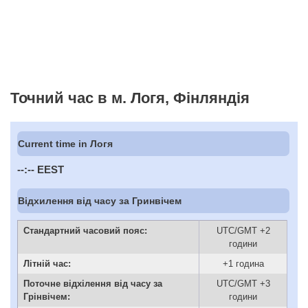
Точний час в м. Логя, Фінляндія
Current time in Логя
--:--
EEST
Відхилення від часу за Гринвічем
Стандартний часовий пояс:
UTC/GMT +2
години
Літній час:
+1 година
Поточне відхілення від часу за
UTC/GMT +3
Грінвічем:
години