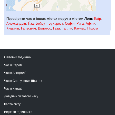
Перевірити час в інших містах поруч з містом
Логя
:
Каїр
,
Александрія
,
Ґіза
,
Бейрут
,
Бухарест
,
Софія
,
Рига
,
Афіни
,
Кишинів
,
Гельсинкі
,
Вільнюс
,
Газа
,
Таллін
,
Каунас
,
Нікосія
Світовий годинник
Час в Європі
Час в Австралії
Час в Сполучених Штатах
Час в Канаді
Довідник світового часу
Карта світу
Віджети годинників