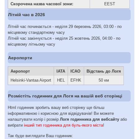
Скорочена назва часової зони:
EEST
Літній час в 2026
Літній час починається - неділя 29 березень 2026, 03:00 - по
місцевому стандартному часу
Літній час закінчується - неділя 25 жовтень 2026, 04:00 - по
місцевому літньому часу
Аеропорти
Аеропорт
IATA
ICAO
Відстань до Логя
Helsinki-Vantaa Airport
HEL
EFHK
50 км
Розмістіть годинник для Логя на вашій веб сторінці
Html годинник зробить вашу веб сторінку ще більш
інформативною і корисною для відвідувачів! Ви можете
налаштувати колір і розмір
Логя годинника для вебсайту
або
вибрати
інший тип годинника для буль-якого міста
!
Так буде виглядати Ваш годинник: