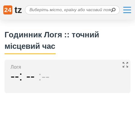
tz
24
Годинник Логя :: точний
місцевий час
Логя
--
--
--