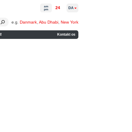
am
24
DA
pm
e.g.
Danmark
,
Abu Dhabi
,
New York
!
Kontakt os