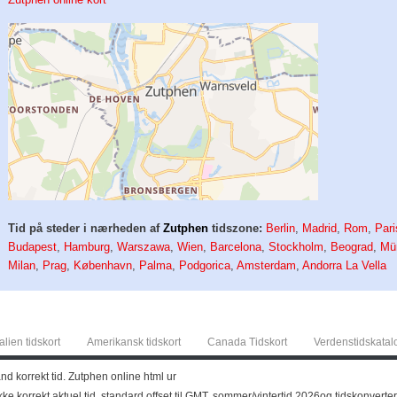
Tid på steder i nærheden af
Zutphen
tidszone:
Berlin
,
Madrid
,
Rom
,
Pari
Budapest
,
Hamburg
,
Warszawa
,
Wien
,
Barcelona
,
Stockholm
,
Beograd
,
Mü
Milan
,
Prag
,
København
,
Palma
,
Podgorica
,
Amsterdam
,
Andorra La Vella
alien tidskort
Amerikansk tidskort
Canada Tidskort
Verdenstidskatal
nd korrekt tid. Zutphen online html ur
kke korrekt aktuel tid, standard offset til GMT, sommer/vintertid 2026og tidskonvert