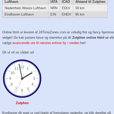
Lufthavn
IATA
ICAO
Afstand til Zutphen
Niederrhein Weeze Lufthavn
NRN
EDLV
59 km
Eindhoven Lufthavn
EIN
EHEH
95 km
Online html ur leveret af 24TimeZones.com er virkelig flot og fancy hjemme
widget! Du kan justere farve og størrelse på dit
Zutphen online html ur
ell
vælge
avancerede ure til næsten enhver by i verden
her!
Dit ur vil se sådan ud
Zutphen
Konfigurer dit eget ur ved hjælp af formularen nedenfor, og klik derefter på