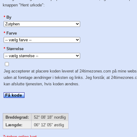
knappen "Hent urkode":
*
By
*
Farve
*
Størrelse
Jeg accepterer at placere koden leveret af 24timezones.com på mine webs
uden at foretage ændringer i teksten og links. Jeg forstår, at 24timezones
kan afslutte tjenesten, hvis koden ændres.
Få kode
Breddegrad:
52° 08′ 18″ nordlig
Længde:
06° 12′ 05″ østlig
Zutphen online kort