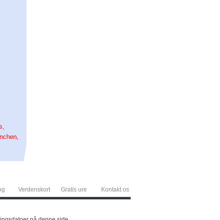
s
,
nchen
,
og
Verdenskort
Gratis ure
Kontakt os
eringsdatoer på denne side.