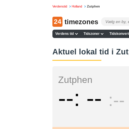
Verdenstid
Holland
Zutphen
24
timezones
Verdens tid
Tidszoner
Tidskonvert
Aktuel lokal tid i Z
Zutphen
--
--
--