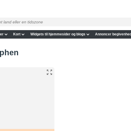
er
Kort
Widgets til hjemmesider og blogs
Annoncer begivenhed
utphen