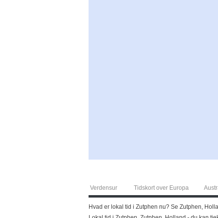
Verdensur
Tidskort over Europa
Austr
Hvad er lokal tid i Zutphen nu? Se Zutphen, Holla
Lokal tid i Zutphen, Zutphen, Holland - du kan tje