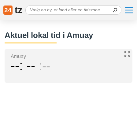
tz
24
Aktuel lokal tid i Amuay
Amuay
--
--
--