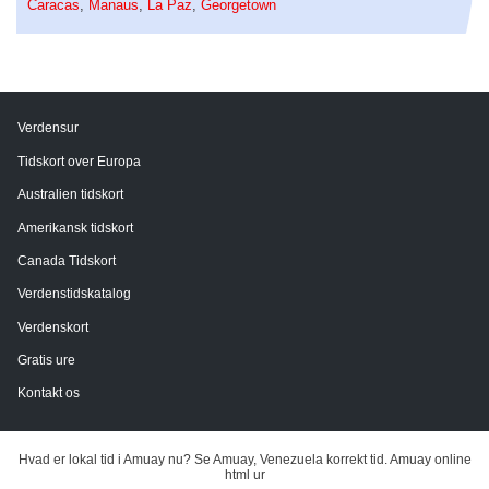
Caracas
,
Manaus
,
La Paz
,
Georgetown
Verdensur
Tidskort over Europa
Australien tidskort
Amerikansk tidskort
Canada Tidskort
Verdenstidskatalog
Verdenskort
Gratis ure
Kontakt os
Hvad er lokal tid i Amuay nu? Se Amuay, Venezuela korrekt tid. Amuay online
html ur