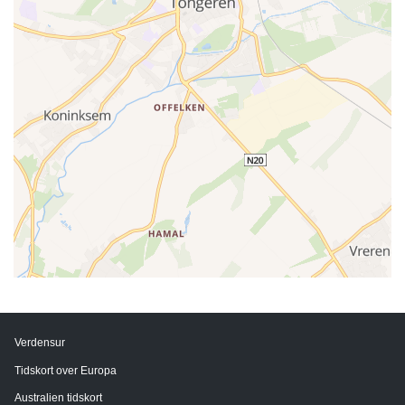
Verdensur
Tidskort over Europa
Australien tidskort