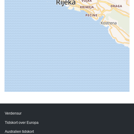
Verdensur
Tidskort over Europa
Australien tidskort