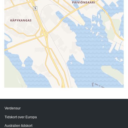
Verdensur
Tidskort over Europa
Australien tidskort