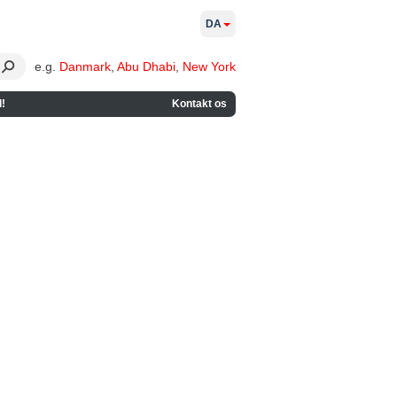
DA
e.g.
Danmark
,
Abu Dhabi
,
New York
!
Kontakt os