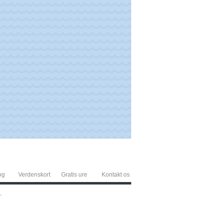
og
Verdenskort
Gratis ure
Kontakt os
.