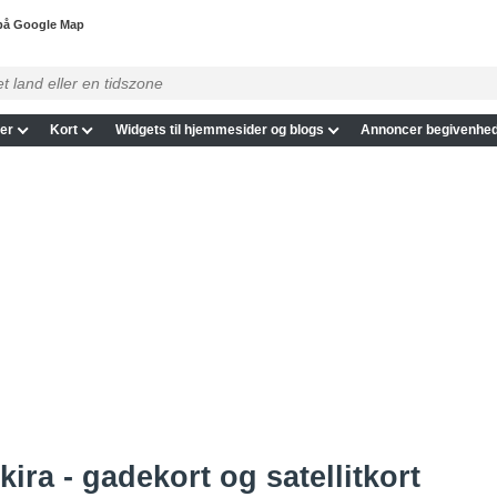
 på Google Map
er
Kort
Widgets til hjemmesider og blogs
Annoncer begivenhed
ira - gadekort og satellitkort