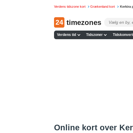
Verdens tidszone kort
Grækenland kort
Kerkira
24
timezones
Verdens tid
Tidszoner
Tidskonvert
Online kort over Kerk