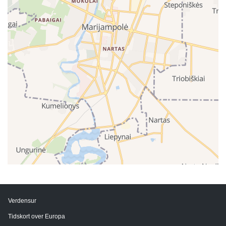
Verdensur
Tidskort over Europa